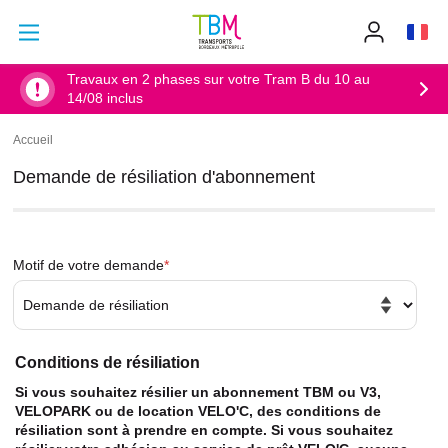
Aller au contenu principal
Aller au menu principal
Info
TBM
-
Accueil
Travaux en 2 phases sur votre Tram B du 10 au
14/08 inclus
Accueil
Fil
d'Ariane
Demande de résiliation d'abonnement
Motif de votre demande
Conditions de résiliation
Si vous souhaitez résilier un abonnement TBM ou V3,
VELOPARK ou de location VELO'C, des conditions de
résiliation sont à prendre en compte. Si vous souhaitez