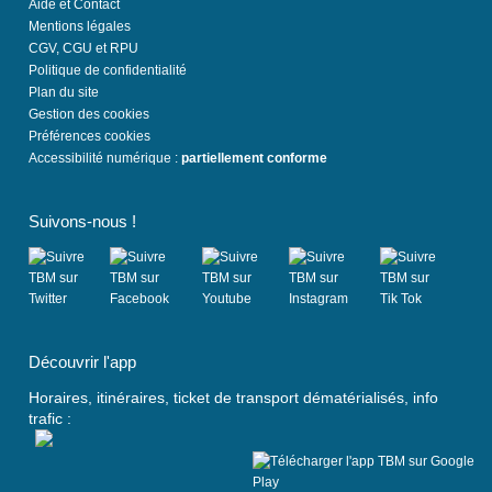
Aide et Contact
Mentions légales
CGV, CGU et RPU
Politique de confidentialité
Plan du site
Gestion des cookies
Préférences cookies
Accessibilité numérique :
partiellement conforme
Suivons-nous !
(
(
(
(
(
s
s
s
s
s
Découvrir l'app
'
'
'
'
'
o
o
o
o
o
Horaires, itinéraires, ticket de transport dématérialisés, info
u
u
u
u
u
trafic :
v
v
v
v
v
r
r
r
r
r
e
e
e
e
e
d
d
d
d
d