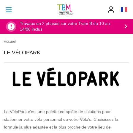
Aller au contenu principal
Aller au menu principal
Info
TBM
-
Accueil
Travaux en 2 phases sur votre Tram B du 10 au
14/08 inclus
Accueil
Fil
d'Ariane
LE VÉLOPARK
Le VéloPark c’est une palette complète de solutions pour
stationner votre vélo personnel ou votre Vélo’c. Choisissez la
formule la plus adaptée et la plus proche de votre lieu de