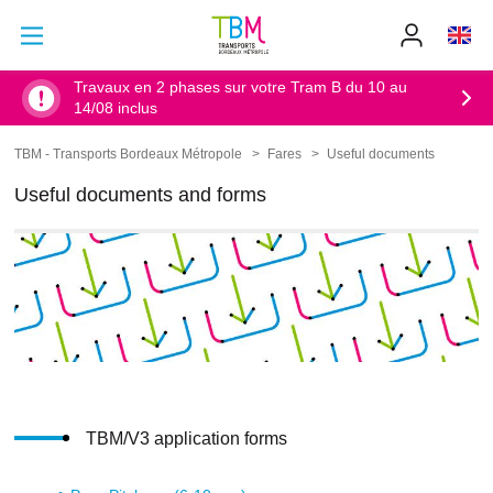
Go to main content
Go to main menu
Info
TBM
-
Accueil
Travaux en 2 phases sur votre Tram B du 10 au
14/08 inclus
TBM - Transports Bordeaux Métropole
Fares
Useful documents
Breadcrumb
Useful documents and forms
TBM/V3 application forms