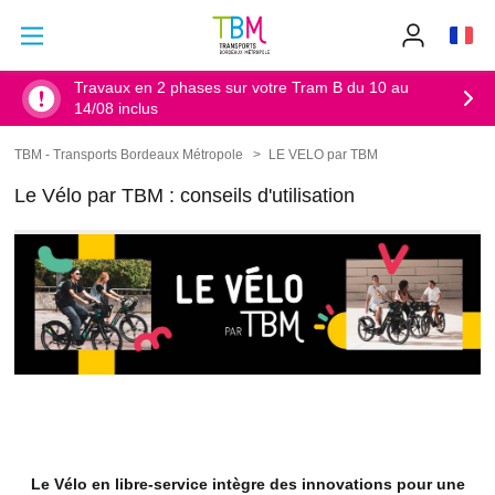
Aller au contenu principal
Aller au menu principal
Info
TBM
-
Accueil
Travaux en 2 phases sur votre Tram B du 10 au
14/08 inclus
TBM - Transports Bordeaux Métropole
LE VELO par TBM
Fil
d'Ariane
Le Vélo par TBM : conseils d'utilisation
Le Vélo en libre-service intègre des innovations pour une