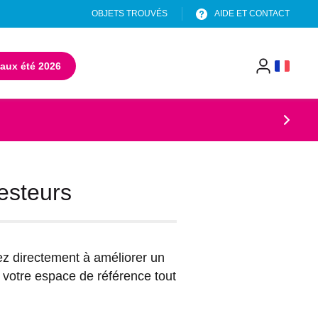
OBJETS TROUVÉS
AIDE ET CONTACT
aux été 2026
(s'ouvre dans un nouvel onglet)
menu
header
esteurs
uez directement à améliorer un
 votre espace de référence tout