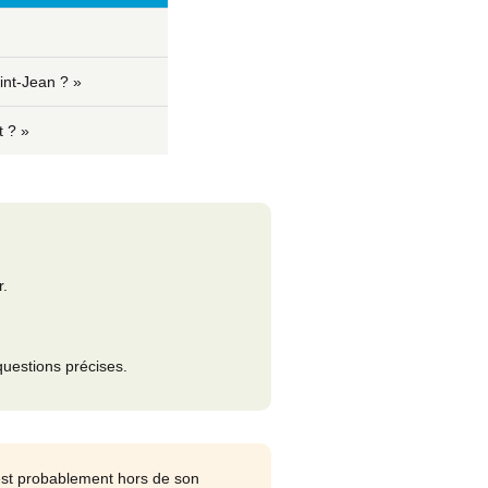
int-Jean ? »
t ? »
r.
questions précises.
 est probablement hors de son