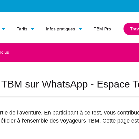
Aller au contenu principal
Aller au menu principal
Tarifs
Infos pratiques
TBM Pro
Trav
nclus
nt TBM sur WhatsApp - Espace T
rtie de l'aventure. En participant à ce test, vous contrib
néficier à l'ensemble des voyageurs TBM. Cette page est