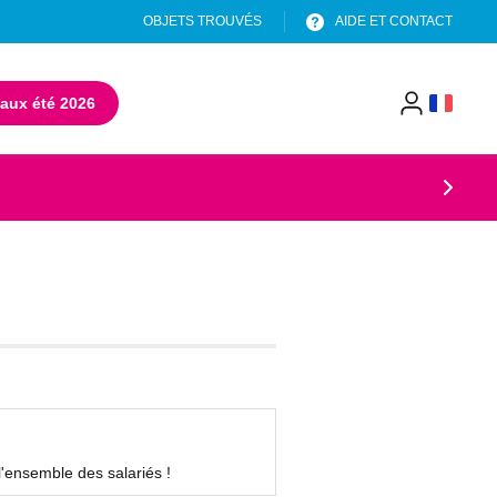
OBJETS TROUVÉS
AIDE ET CONTACT
aux été 2026
(s'ouvre dans un nouvel onglet)
menu
header
'ensemble des salariés !