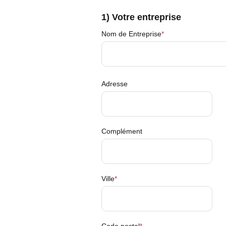
G
1) Votre entreprise
L
E
Nom de Entreprise
T
)
Adresse
Adresse
de
l'Entreprise
Complément
Ville
Code postal