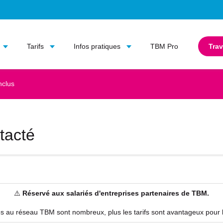
Aller au contenu principal
Aller au menu principal
Tarifs
Infos pratiques
TBM Pro
Trav
nclus
ntacté
⚠️
Réservé aux salariés d'entreprises partenaires de TBM.
és au réseau TBM sont nombreux, plus les tarifs sont avantageux pour l