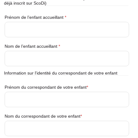
déjà inscrit sur ScoDi)
Information
Prénom de l’enfant accueillant
enfant
accueillant
(et
Nom de l’enfant accueillant
déjà
inscrit
au
ScoDi)
Information sur l'identité du correspondant de votre enfant
Informations
Prénom du correspondant de votre enfant
enfant
Erasmus
Nom du correspondant de votre enfant