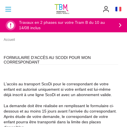
Aller au contenu principal
Aller au menu principal
Info
TBM
-
Accueil
Travaux en 2 phases sur votre Tram B du 10 au
14/08 inclus
Accueil
Fil
d'Ariane
FORMULAIRE D'ACCÈS AU SCODI POUR MON
CORRESPONDANT
L'accès au transport ScoDi pour le correspondant de votre
enfant est autorisé uniquement si votre enfant est lui-même
déjà inscrit à une ligne ScoDi et avec un abonnement valide.
La demande doit être réalisée en remplissant le formulaire ci-
dessous et au moins 15 jours avant l'arrivée du correspondant.
Après étude de votre demande, le correspondant de votre
enfant pourra être transporté dans la limite des places