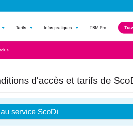
Aller au contenu principal
Aller au menu principal
Tarifs
Infos pratiques
TBM Pro
Trav
nclus
ditions d'accès et tarifs de Sco
 au service ScoDi