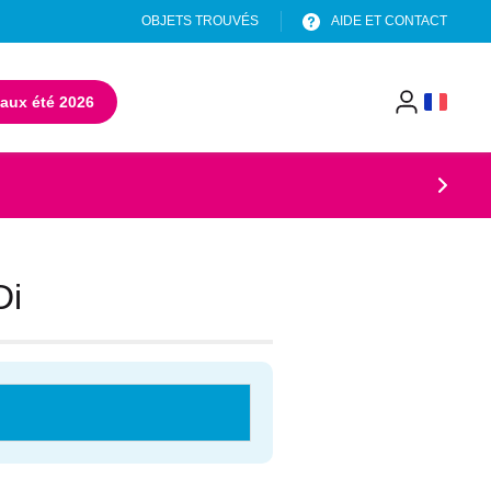
OBJETS TROUVÉS
AIDE ET CONTACT
aux été 2026
(s'ouvre dans un nouvel onglet)
menu
header
Di