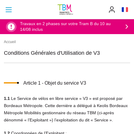
Aller au contenu principal
Aller au menu principal
Info
TBM
-
Accueil
Travaux en 2 phases sur votre Tram B du 10 au
14/08 inclus
Accueil
Fil
d'Ariane
Conditions Générales d'Utilisation de V3
Article 1 - Objet du service V3
1.1
Le Service de vélos en libre service « V3 » est proposé par
Bordeaux Métropole. Cette dernière a délégué à Keolis Bordeaux
Métropole Mobilités gestionnaire du réseau TBM (ci-après
dénommé « l’Exploitant ») l’exploitation du dit « Service ».
1.2
Coordonnées de l’Exploitant :