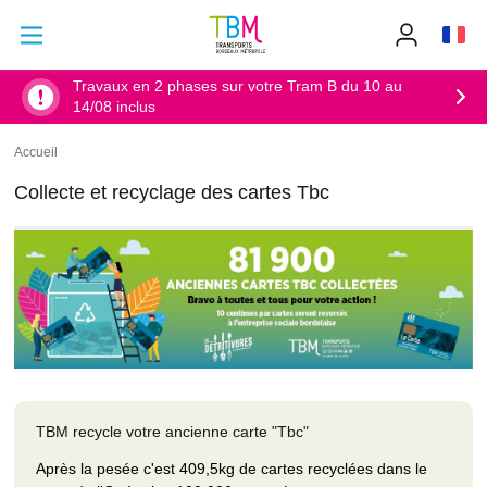
Aller au contenu principal
Aller au menu principal
Info
TBM
-
Accueil
Travaux en 2 phases sur votre Tram B du 10 au
14/08 inclus
Accueil
Fil
d'Ariane
Collecte et recyclage des cartes Tbc
TBM recycle votre ancienne carte "Tbc"
Après la pesée c'est 409,5kg de cartes recyclées dans le