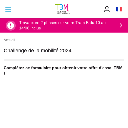
Aller au contenu principal
Aller au menu principal
Info
TBM
-
Accueil
Travaux en 2 phases sur votre Tram B du 10 au
14/08 inclus
Accueil
Fil
d'Ariane
Challenge de la mobilité 2024
Complétez ce formulaire pour obtenir votre offre d'essai TBM
!