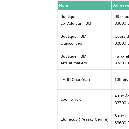
Nom
Adress
Boutique
69 cour
Le Vélo par TBM
33000 
Boutique TBM
Cours du
Quinconces
33000 
Boutique TBM
Parc-rel
Arts et métiers
33400 
LABB Caudéran
130 bis
4 rue J
Léon à vélo
33700 
3 rue d
Étu'récup (Pessac Centre)
33600 