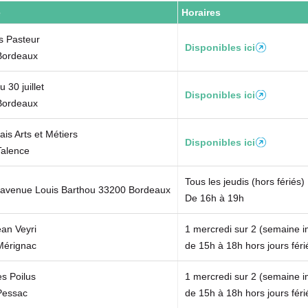
e
Horaires
s Pasteur
Disponibles ici
(
Bordeaux
s
'
 30 juillet
Disponibles ici
(
o
Bordeaux
s
u
'
v
ais Arts et Métiers
Disponibles ici
(
o
r
Talence
s
u
e
'
v
d
Tous les jeudis (hors fériés)
 avenue Louis Barthou 33200 Bordeaux
o
r
a
De 16h à 19h
u
e
n
v
d
ean Veyri
1 mercredi sur 2 (semaine i
s
r
a
Mérignac
de 15h à 18h hors jours féri
u
e
n
n
d
es Poilus
1 mercredi sur 2 (semaine i
s
n
a
Pessac
de 15h à 18h hors jours féri
u
o
n