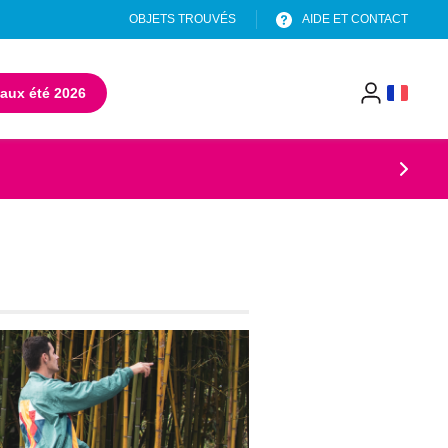
OBJETS TROUVÉS
AIDE ET CONTACT
aux été 2026
(s'ouvre dans un nouvel onglet)
menu
header