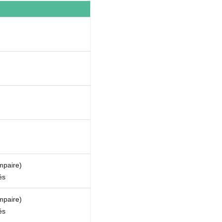
mpaire)
és
mpaire)
és