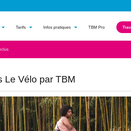
Aller au contenu principal
Aller au menu principal
Tarifs
Infos pratiques
TBM Pro
Trav
nclus
 Le Vélo par TBM