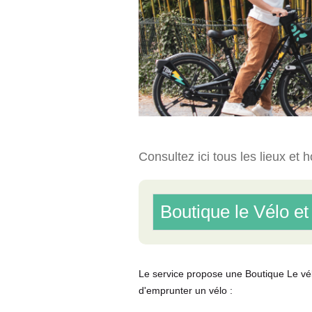
G
L
E
T
)
Consultez ici tous les lieux e
Boutique le Vélo e
Le service propose une Boutique Le vé
d'emprunter un vélo :