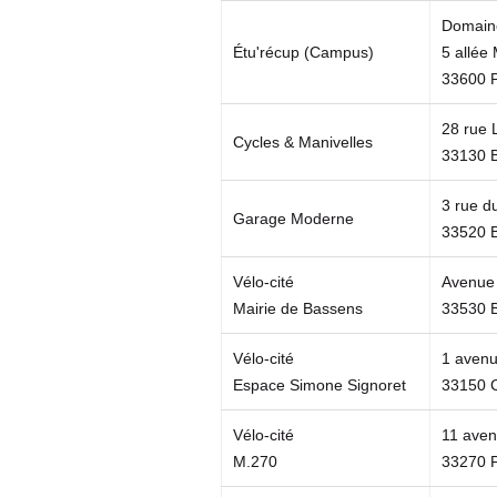
Domaine
Étu'récup (Campus)
5 allée 
33600 
28 rue
Cycles & Manivelles
33130 
3 rue d
Garage Moderne
33520 
Vélo-cité
Avenue
Mairie de Bassens
33530 
Vélo-cité
1 avenu
Espace Simone Signoret
33150 
Vélo-cité
11 aven
M.270
33270 F