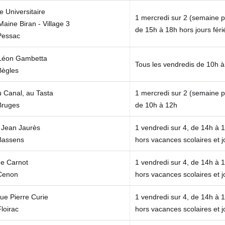
n
u
 Universitaire
s
n
v
1 mercredi sur 2 (semaine p
Maine Biran - Village 3
u
o
e
de 15h à 18h hors jours féri
Pessac
n
u
l
n
v
o
 Léon Gambetta
o
e
n
Tous les vendredis de 10h 
Bègles
u
l
g
v
o
l
u Canal, au Tasta
1 mercredi sur 2 (semaine p
e
n
e
Bruges
de 10h à 12h
l
g
t
o
l
)
 Jean Jaurès
1 vendredi sur 4, de 14h à 1
n
e
Bassens
hors vacances scolaires et j
g
t
l
)
e Carnot
1 vendredi sur 4, de 14h à 1
e
Cenon
hors vacances scolaires et j
t
)
ue Pierre Curie
1 vendredi sur 4, de 14h à 1
loirac
hors vacances scolaires et j