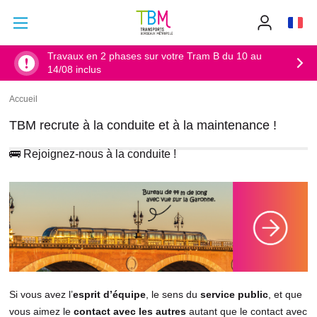
Aller au contenu principal
Aller au menu principal
Info
TBM
-
Accueil
Travaux en 2 phases sur votre Tram B du 10 au
14/08 inclus
Accueil
Fil
d'Ariane
TBM recrute à la conduite et à la maintenance !
🚌 Rejoignez-nous à la conduite !
Si vous avez l’
esprit d’équipe
, le sens du
service public
, et que
vous aimez le
contact avec les autres
autant que le contact avec