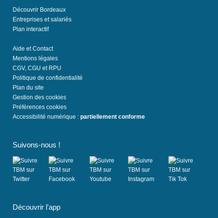
Découvrir Bordeaux
Entreprises et salariés
Plan interactif
Aide et Contact
Mentions légales
CGV, CGU et RPU
Politique de confidentialité
Plan du site
Gestion des cookies
Préférences cookies
Accessibilité numérique :
partiellement conforme
Suivons-nous !
(
(
(
(
(
s
s
s
s
s
Découvrir l'app
'
'
'
'
'
o
o
o
o
o