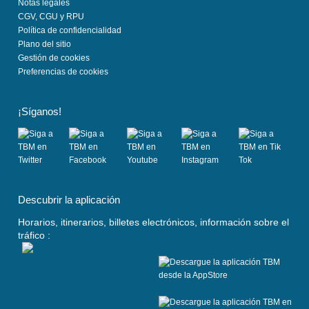
Notas legales
CGV, CGU y RPU
Política de confidencialidad
Plano del sitio
Gestión de cookies
Preferencias de cookies
¡Síganos!
(
(
(
(
(
s
s
s
s
s
Descubrir la aplicación
e
e
e
e
e
a
a
a
a
a
Horarios, itinerarios, billetes electrónicos, información sobre el
b
b
b
b
b
tráfico :
r
r
r
r
r
e
e
e
e
e
e
e
e
e
e
n
n
n
n
n
u
u
u
u
u
n
n
n
n
n