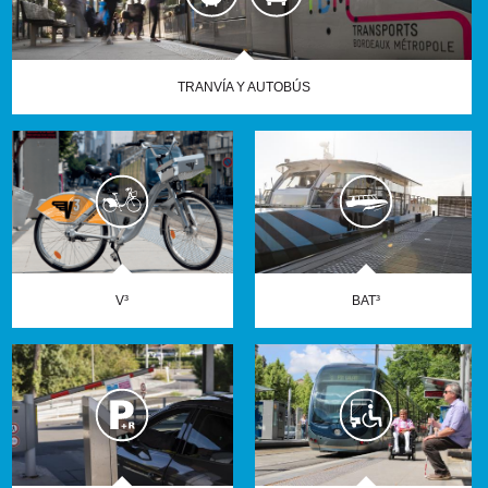
TRANVÍA Y AUTOBÚS
V³
BAT³