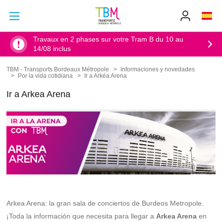
Ir al contenido principal
Ir al menú principal
Info
TBM
-
Accueil
Travaux en 2 phases sur votre Tram B du 10 au
14/08 inclus
TBM - Transports Bordeaux Métropole
Informaciones y novedades
Sobrescribir
Por la vida cotidiana
Ir a Arkéa Arena
enlaces
de
Ir a Arkea Arena
ayuda
a
la
navegación
Arkea Arena: la gran sala de conciertos de Burdeos Metropole.
¡Toda la información que necesita para llegar a
Arkea Arena
en