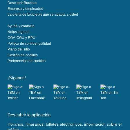
Descubrir Burdeos
Empresa y empleados
La oferta de bicicletas que se adapta a usted
Ayuda y contacto
Notas legales
CGV, CGU y RPU
Política de confidencialidad
Plano del sitio
Gestión de cookies
Preferencias de cookies
¡Síganos!
(
(
(
(
(
s
s
s
s
s
Descubrir la aplicación
e
e
e
e
e
a
a
a
a
a
Horarios, itinerarios, billetes electrónicos, información sobre el
b
b
b
b
b
tráfico :