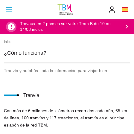
Ir al contenido principal
Ir al menú principal
Info
TBM
-
Accueil
Travaux en 2 phases sur votre Tram B du 10 au
14/08 inclus
Inicio
Sobrescribir
enlaces
¿Cómo funciona?
de
ayuda
a
Tranvía y autobús: toda la información para viajar bien
la
navegación
Tranvía
Con más de 6 millones de kilómetros recorridos cada año, 65 km
de línea, 100 tranvías y 117 estaciones, el tranvía es el principal
eslabón de la red TBM.