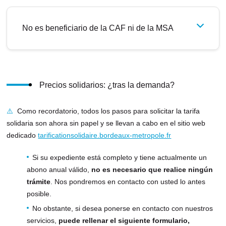
n
u
No es beneficiario de la CAF ni de la MSA
e
v
a
p
e
Precios solidarios: ¿tras la demanda?
s
t
⚠️
Como recordatorio, todos los pasos para solicitar la tarifa
a
solidaria son ahora sin papel y se llevan a cabo en el sitio web
ñ
dedicado
tarificationsolidaire.bordeaux-metropole.fr
a
)
Si su expediente está completo y tiene actualmente un
abono anual válido,
no es necesario que realice ningún
trámite
. Nos pondremos en contacto con usted lo antes
posible.
No obstante, si desea ponerse en contacto con nuestros
servicios,
puede rellenar el siguiente formulario,