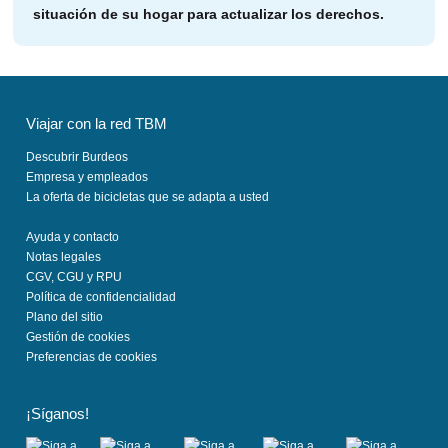
u
situación de su hogar para actualizar los derechos.
n
a
n
u
e
Viajar con la red TBM
v
Descubrir Burdeos
a
Empresa y empleados
p
La oferta de bicicletas que se adapta a usted
e
Ayuda y contacto
s
Notas legales
t
CGV, CGU y RPU
a
Política de confidencialidad
ñ
Plano del sitio
Gestión de cookies
a
Preferencias de cookies
)
¡Síganos!