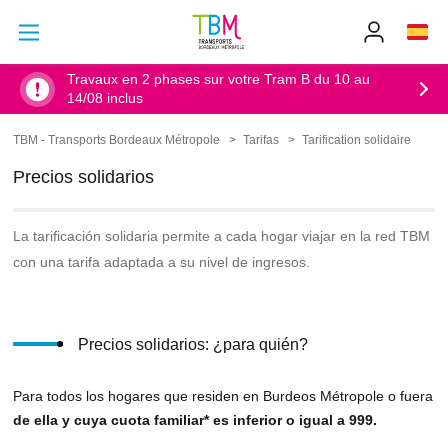
Ir al contenido principal
Ir al menú principal
Info
TBM
-
Accueil
Travaux en 2 phases sur votre Tram B du 10 au
14/08 inclus
TBM - Transports Bordeaux Métropole
Tarifas
Tarification solidaire
Sobrescribir
enlaces
Precios solidarios
de
ayuda
a
La tarificación solidaria permite a cada hogar viajar en la red TBM
la
navegación
con una tarifa adaptada a su nivel de ingresos.
Precios solidarios: ¿para quién?
Para todos los hogares que residen en Burdeos Métropole o fuera
de ella y cuya cuota familiar* es inferior o igual a 999.