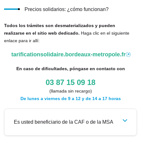
Precios solidarios: ¿cómo funcionan?
Todos los trámites son desmaterializados y pueden
realizarse en el sitio web dedicado.
Haga clic en el siguiente
enlace para ir allí:
tarificationsolidaire.bordeaux-metropole.fr
(
s
En caso de dificultades, póngase en contacto con
e
a
03 87 15 09 18
b
(llamada sin recargo)
r
De lunes a viernes de 9 a 12 y de 14 a 17 horas
e
e
n
Es usted beneficiario de la CAF o de la MSA
u
n
a