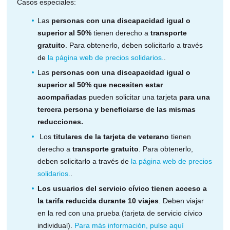
a
b
Casos especiales:
b
r
r
e
Las
personas con una discapacidad igual o
e
e
superior al 50%
tienen derecho a
transporte
e
n
n
u
gratuito
. Para obtenerlo, deben solicitarlo a través
u
n
de
la página web de precios solidarios.
.
n
a
a
n
Las
personas con una discapacidad igual o
n
u
superior al 50% que necesiten estar
u
e
e
v
acompañadas
pueden solicitar una tarjeta
para una
v
a
tercera persona y beneficiarse de las mismas
a
p
reducciones.
p
e
e
s
Los
titulares de la tarjeta de veterano
tienen
s
t
derecho a
transporte gratuito
. Para obtenerlo,
t
a
a
ñ
deben solicitarlo a través de
la página web de precios
ñ
a
solidarios.
.
a
)
)
Los usuarios del servicio cívico tienen acceso a
la tarifa reducida durante 10 viajes
. Deben viajar
en la red con una prueba (tarjeta de servicio cívico
individual).
Para más información, pulse aquí