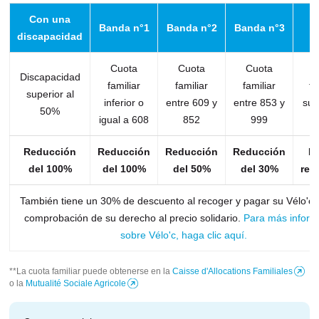
Con una
B
Banda n°1
Banda n°2
Banda n°3
discapacidad
Cuota
Cuota
Cuota
C
Discapacidad
familiar
familiar
familiar
fa
superior al
inferior o
entre 609 y
entre 853 y
sup
50%
igual a 608
852
999
Reducción
Reducción
Reducción
Reducción
N
del 100%
del 100%
del 50%
del 30%
red
También tiene un 30% de descuento al recoger y pagar su Vélo'c,
comprobación de su derecho al precio solidario.
Para más inform
sobre Vélo'c, haga clic aquí.
**La cuota familiar puede obtenerse en la
Caisse d'Allocations Familiales
(
o la
Mutualité Sociale Agricole
(
.
s
s
e
e
a