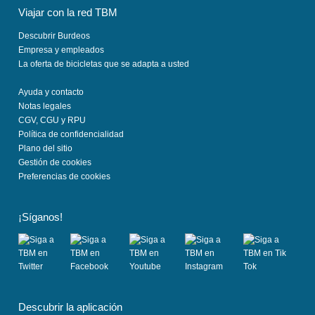
Viajar con la red TBM
Descubrir Burdeos
Empresa y empleados
La oferta de bicicletas que se adapta a usted
Ayuda y contacto
Notas legales
CGV, CGU y RPU
Política de confidencialidad
Plano del sitio
Gestión de cookies
Preferencias de cookies
¡Síganos!
(
(
(
(
(
s
s
s
s
s
Descubrir la aplicación
e
e
e
e
e