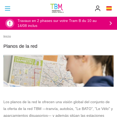
Ir al contenido principal
Ir al menú principal
Info
TBM
-
Accueil
Travaux en 2 phases sur votre Tram B du 10 au
14/08 inclus
Inicio
Sobrescribir
enlaces
Planos de la red
de
ayuda
a
la
navegación
Los planos de la red le ofrecen una visión global del conjunto de
la oferta de la red TBM —tranvía, autobús, "Le BATO", "Le Vélo" y
aparcamientos disuasorios— y además sitúan las estaciones